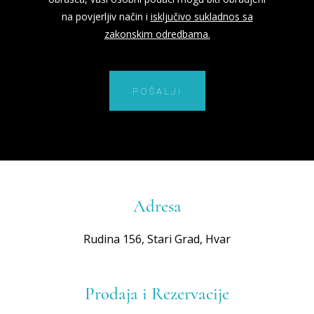
na povjerljiv način i
isključivo sukladnos sa
zakonskim odredbama.
POŠALJI
Adresa
Rudina 156, Stari Grad, Hvar
Prodaja i Rezervacije